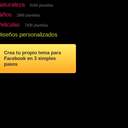
Naturaleza
9168 plantillas
Niños
2848 plantillas
eliculas
7408 plantillas
Diseños personalizados
Crea tu propio tema para
Facebook en 3 simples
pasos