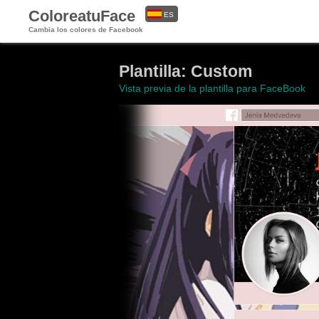
ColoreatuFace
ES
Cambia los colores de Facebook
EN
Plantilla: Custom
Vista previa de la plantilla para FaceBook