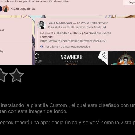
instalando la plantilla Custom , el cual esta diseñado con
astan con esta imagen de fondo.
facebook tendrá una apariencia única y se verá como la vista 