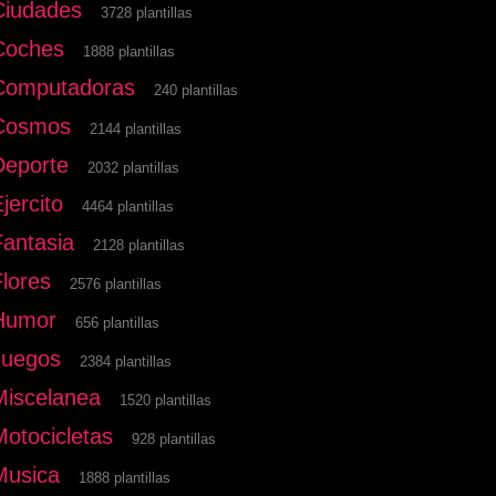
Ciudades
3728 plantillas
Coches
1888 plantillas
Computadoras
240 plantillas
Cosmos
2144 plantillas
Deporte
2032 plantillas
jercito
4464 plantillas
Fantasia
2128 plantillas
Flores
2576 plantillas
Humor
656 plantillas
Juegos
2384 plantillas
Miscelanea
1520 plantillas
Motocicletas
928 plantillas
Musica
1888 plantillas