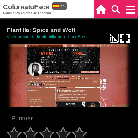
ColoreatuFace
ES
Inicio
Buscar
Categorías
Cambia los colores de Facebook
EN
Plantilla: Spice and Wolf
Vista previa de la plantilla para FaceBook
Puntuar