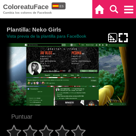
ColoreatuFace
ES
Inicio
Buscar
Categorías
Cambia los colores de Facebook
EN
Plantilla: Neko Girls
Vista previa de la plantilla para FaceBook
Puntuar