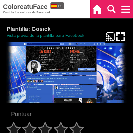
ColoreatuFace
ES
Inicio
Buscar
Categorías
Cambia los colores de Facebook
EN
Plantilla: Gosick
Vista previa de la plantilla para FaceBook
Puntuar