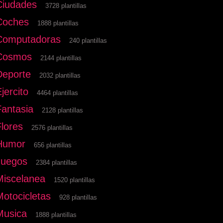
Ciudades
3728 plantillas
Coches
1888 plantillas
Computadoras
240 plantillas
Cosmos
2144 plantillas
Deporte
2032 plantillas
jercito
4464 plantillas
Fantasia
2128 plantillas
Flores
2576 plantillas
Humor
656 plantillas
Juegos
2384 plantillas
Miscelanea
1520 plantillas
Motocicletas
928 plantillas
Musica
1888 plantillas