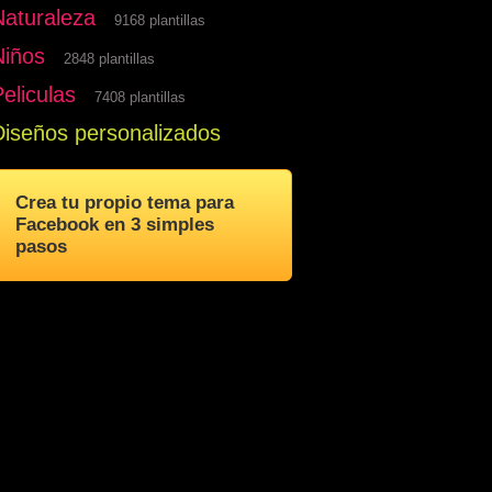
Naturaleza
9168 plantillas
Niños
2848 plantillas
eliculas
7408 plantillas
Diseños personalizados
Crea tu propio tema para
Facebook en 3 simples
pasos