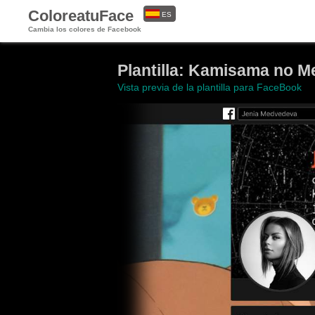
ColoreatuFace
ES
Cambia los colores de Facebook
EN
Plantilla: Kamisama no 
Vista previa de la plantilla para FaceBook