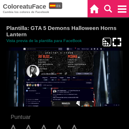
ColoreatuFace
ES
Inicio
Buscar
Categorías
Cambia los colores de Facebook
EN
Plantilla: GTA 5 Demons Halloween Horns
Lantern
Vista previa de la plantilla para FaceBook
Puntuar