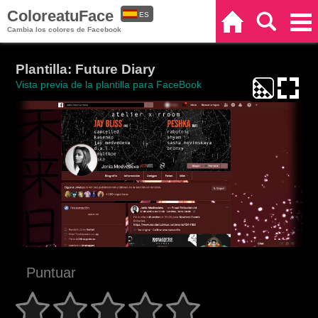
ColoreatuFace
ES
Inicio
Buscar
Categorías
Cambia los colores de Facebook
EN
Plantilla: Future Diary
Vista previa de la plantilla para FaceBook
Puntuar