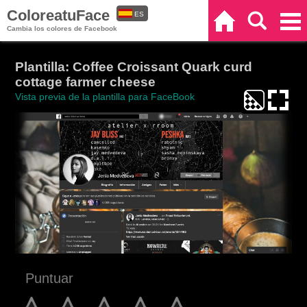
ColoreatuFace
ES
Inicio
Buscar
Categorías
Cambia los colores de Facebook
EN
Plantilla: Coffee Croissant Quark curd
cottage farmer cheese
Vista previa de la plantilla para FaceBook
Puntuar