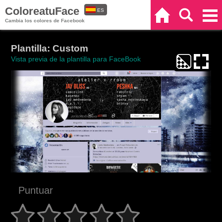
ColoreatuFace
ES
Inicio
Buscar
Categorías
Cambia los colores de Facebook
EN
Plantilla: Custom
Vista previa de la plantilla para FaceBook
Puntuar