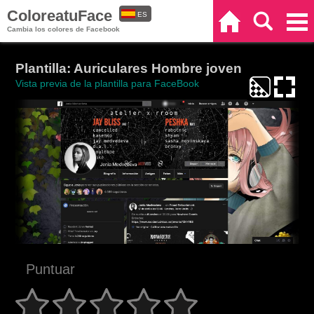
ColoreatuFace
ES
Inicio
Buscar
Categorías
Cambia los colores de Facebook
EN
Plantilla: Auriculares Hombre joven
Vista previa de la plantilla para FaceBook
Puntuar