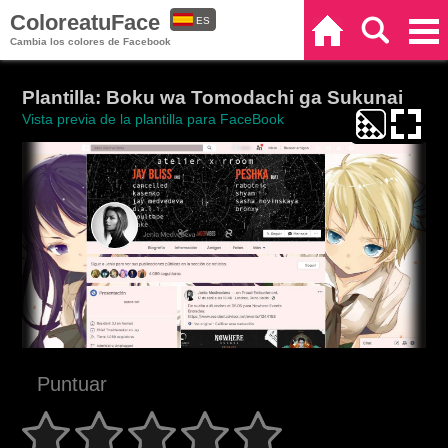
ColoreatuFace
ES
Inicio
Buscar
Categorías
Cambia los colores de Facebook
EN
Plantilla: Boku wa Tomodachi ga Sukunai
Vista previa de la plantilla para FaceBook
Puntuar