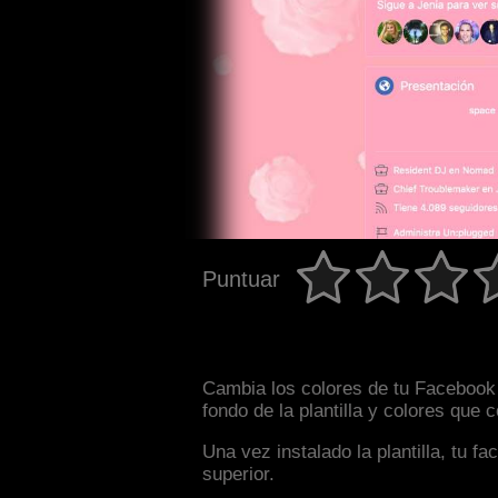
Puntuar
Cambia los colores de tu Facebook 
fondo de la plantilla y colores que
Una vez instalado la plantilla, tu 
superior.