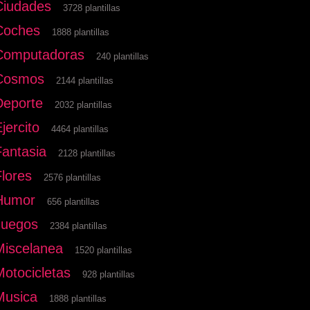
Ciudades
3728 plantillas
Coches
1888 plantillas
Computadoras
240 plantillas
Cosmos
2144 plantillas
Deporte
2032 plantillas
jercito
4464 plantillas
Fantasia
2128 plantillas
Flores
2576 plantillas
Humor
656 plantillas
Juegos
2384 plantillas
Miscelanea
1520 plantillas
Motocicletas
928 plantillas
Musica
1888 plantillas