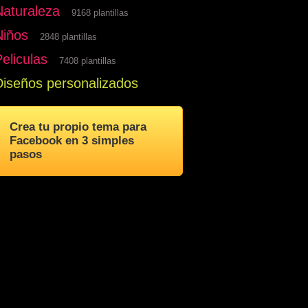
Naturaleza
9168 plantillas
Niños
2848 plantillas
eliculas
7408 plantillas
Diseños personalizados
Crea tu propio tema para
Facebook en 3 simples
pasos