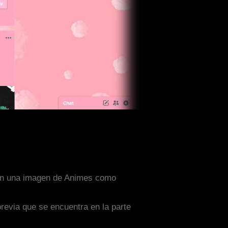
 con una imagen de Animes como
previa que se encuentra en la parte