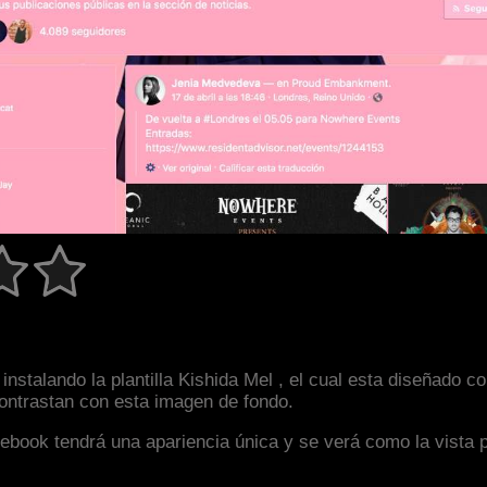
instalando la plantilla Kishida Mel , el cual esta diseñado
 contrastan con esta imagen de fondo.
facebook tendrá una apariencia única y se verá como la vista 