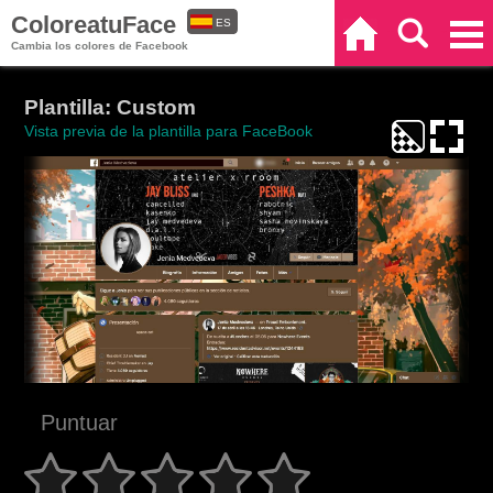
ColoreatuFace
ES
Inicio
Buscar
Categorías
Cambia los colores de Facebook
EN
Plantilla: Custom
Vista previa de la plantilla para FaceBook
Puntuar