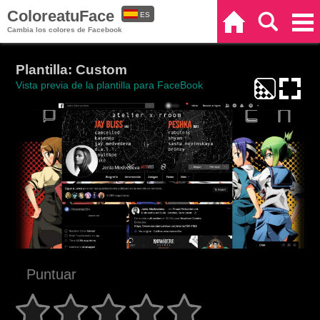
ColoreatuFace
ES
Inicio
Buscar
Categorías
Cambia los colores de Facebook
EN
Plantilla: Custom
Vista previa de la plantilla para FaceBook
Puntuar