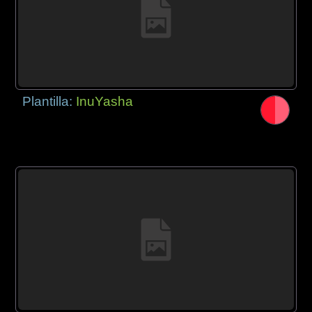
Plantilla:
InuYasha