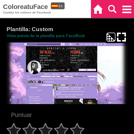
ColoreatuFace
ES
Inicio
Buscar
Categorías
Cambia los colores de Facebook
EN
Plantilla: Custom
Vista previa de la plantilla para FaceBook
Puntuar