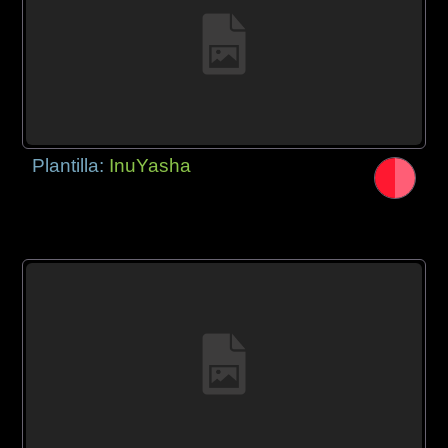
Plantilla:
InuYasha