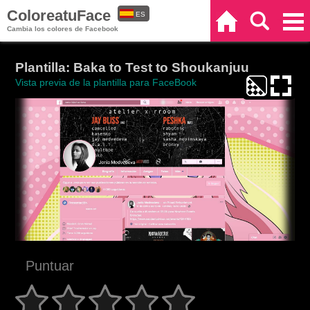
ColoreatuFace
ES
Inicio
Buscar
Categorías
Cambia los colores de Facebook
EN
Plantilla: Baka to Test to Shoukanjuu
Vista previa de la plantilla para FaceBook
Puntuar