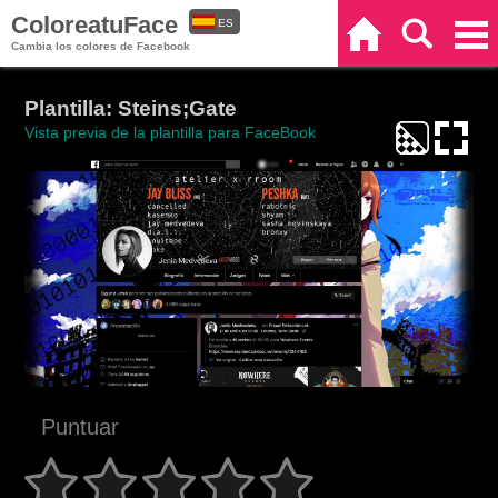
ColoreatuFace
ES
Inicio
Buscar
Categorías
Cambia los colores de Facebook
EN
Plantilla: Steins;Gate
Vista previa de la plantilla para FaceBook
Puntuar