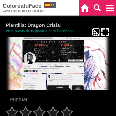
ColoreatuFace
ES
Inicio
Buscar
Categorías
Cambia los colores de Facebook
EN
Plantilla: Dragon Crisis!
Vista previa de la plantilla para FaceBook
Puntuar