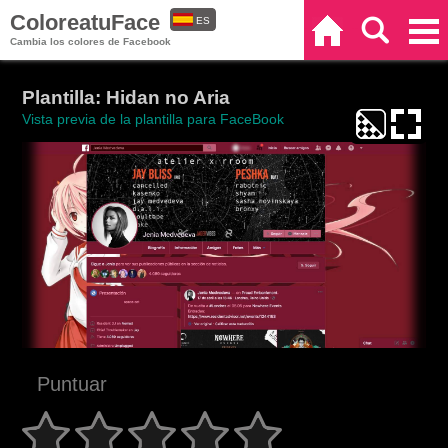
ColoreatuFace
ES
Inicio
Buscar
Categorías
Cambia los colores de Facebook
EN
Plantilla: Hidan no Aria
Vista previa de la plantilla para FaceBook
Puntuar