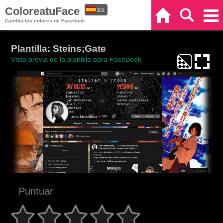
ColoreatuFace
ES
Inicio
Buscar
Categorías
Cambia los colores de Facebook
EN
Plantilla: Steins;Gate
Vista previa de la plantilla para FaceBook
Puntuar