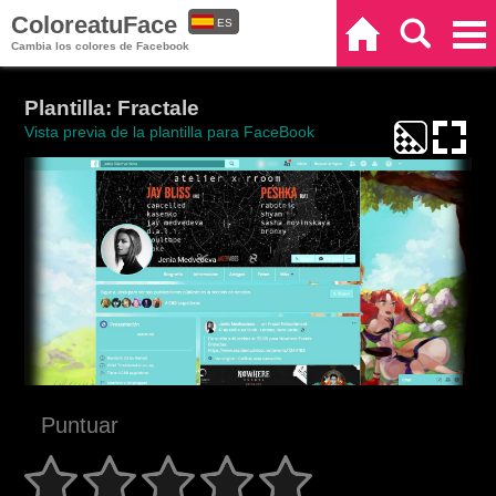
ColoreatuFace
ES
Inicio
Buscar
Categorías
Cambia los colores de Facebook
EN
Plantilla: Fractale
Vista previa de la plantilla para FaceBook
Puntuar