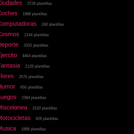
Ciudades
3728 plantillas
Coches
1888 plantillas
Computadoras
240 plantillas
Cosmos
2144 plantillas
Deporte
2032 plantillas
jercito
4464 plantillas
Fantasia
2128 plantillas
Flores
2576 plantillas
Humor
656 plantillas
Juegos
2384 plantillas
Miscelanea
1520 plantillas
Motocicletas
928 plantillas
Musica
1888 plantillas