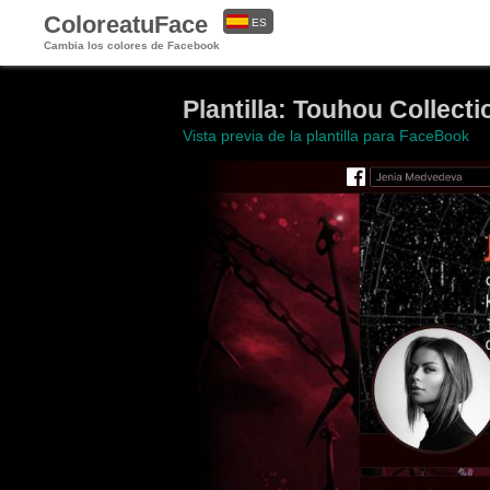
ColoreatuFace
ES
Cambia los colores de Facebook
EN
Plantilla: Touhou Collecti
Vista previa de la plantilla para FaceBook