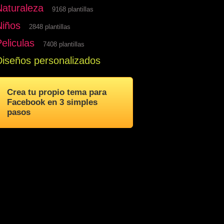
Naturaleza
9168 plantillas
Niños
2848 plantillas
eliculas
7408 plantillas
Diseños personalizados
Crea tu propio tema para
Facebook en 3 simples
pasos