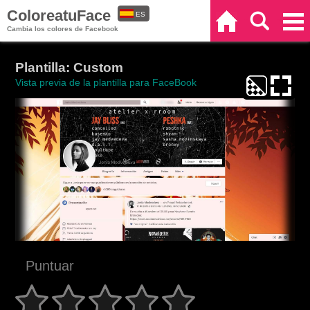
ColoreatuFace
ES
Inicio
Buscar
Categorías
Cambia los colores de Facebook
EN
Plantilla: Custom
Vista previa de la plantilla para FaceBook
Puntuar