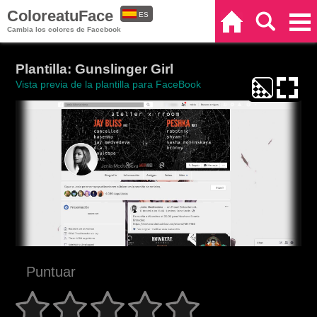
ColoreatuFace
ES
Inicio
Buscar
Categorías
Cambia los colores de Facebook
EN
Plantilla: Gunslinger Girl
Vista previa de la plantilla para FaceBook
Puntuar