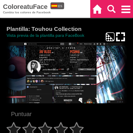
ColoreatuFace
ES
Inicio
Buscar
Categorías
Cambia los colores de Facebook
EN
Plantilla: Touhou Collection
Vista previa de la plantilla para FaceBook
Puntuar