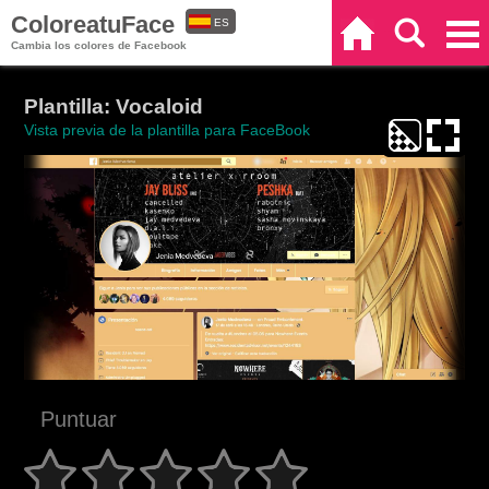
ColoreatuFace
ES
Inicio
Buscar
Categorías
Cambia los colores de Facebook
EN
Plantilla: Vocaloid
Vista previa de la plantilla para FaceBook
Puntuar