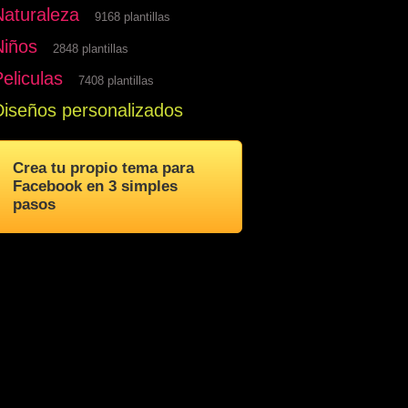
Naturaleza
9168 plantillas
Niños
2848 plantillas
eliculas
7408 plantillas
Diseños personalizados
Crea tu propio tema para
Facebook en 3 simples
pasos