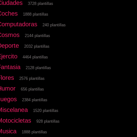
Ciudades
3728 plantillas
Coches
1888 plantillas
Computadoras
240 plantillas
Cosmos
2144 plantillas
Deporte
2032 plantillas
jercito
4464 plantillas
Fantasia
2128 plantillas
Flores
2576 plantillas
Humor
656 plantillas
Juegos
2384 plantillas
Miscelanea
1520 plantillas
Motocicletas
928 plantillas
Musica
1888 plantillas