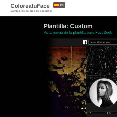
ColoreatuFace
ES
Cambia los colores de Facebook
EN
Plantilla: Custom
Vista previa de la plantilla para FaceBook