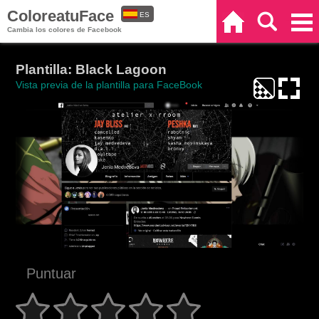
ColoreatuFace
ES
Inicio
Buscar
Categorías
Cambia los colores de Facebook
EN
Plantilla: Black Lagoon
Vista previa de la plantilla para FaceBook
Puntuar