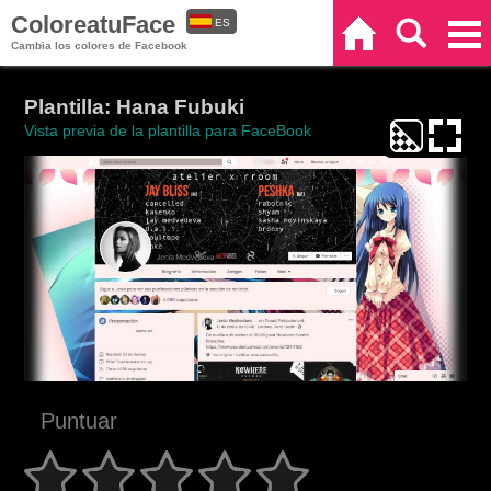
ColoreatuFace
ES
Inicio
Buscar
Categorías
Cambia los colores de Facebook
EN
Plantilla: Hana Fubuki
Vista previa de la plantilla para FaceBook
Puntuar