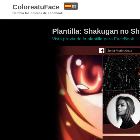
ColoreatuFace
ES
Cambia los colores de Facebook
EN
Plantilla: Shakugan no S
Vista previa de la plantilla para FaceBook