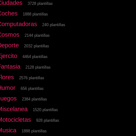
Ciudades
3728 plantillas
Coches
1888 plantillas
Computadoras
240 plantillas
Cosmos
2144 plantillas
Deporte
2032 plantillas
jercito
4464 plantillas
Fantasia
2128 plantillas
Flores
2576 plantillas
Humor
656 plantillas
Juegos
2384 plantillas
Miscelanea
1520 plantillas
Motocicletas
928 plantillas
Musica
1888 plantillas