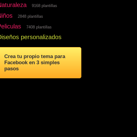
Naturaleza
9168 plantillas
Niños
2848 plantillas
eliculas
7408 plantillas
Diseños personalizados
Crea tu propio tema para
Facebook en 3 simples
pasos