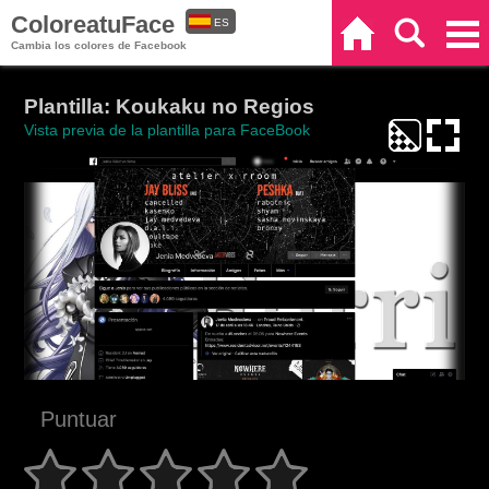
ColoreatuFace
ES
Inicio
Buscar
Categorías
Cambia los colores de Facebook
EN
Plantilla: Koukaku no Regios
Vista previa de la plantilla para FaceBook
Puntuar