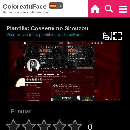
ColoreatuFace
ES
Inicio
Buscar
Categorías
Cambia los colores de Facebook
EN
Plantilla: Cossette no Shouzou
Vista previa de la plantilla para FaceBook
Puntuar
0