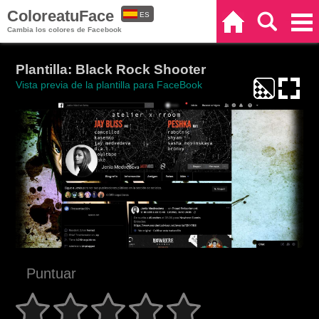
ColoreatuFace
ES
Inicio
Buscar
Categorías
Cambia los colores de Facebook
EN
Plantilla: Black Rock Shooter
Vista previa de la plantilla para FaceBook
Puntuar