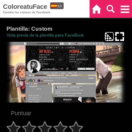
ColoreatuFace
ES
Inicio
Buscar
Categorías
Cambia los colores de Facebook
EN
Plantilla: Custom
Vista previa de la plantilla para FaceBook
Puntuar