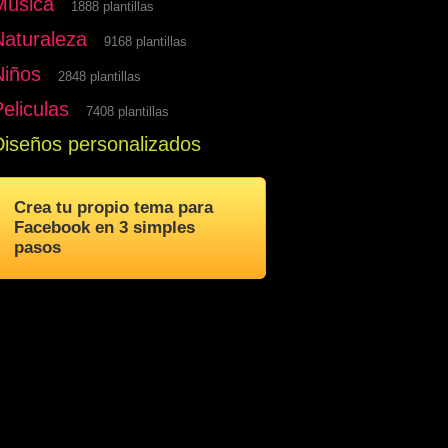
Musica
1888 plantillas
Naturaleza
9168 plantillas
Niños
2848 plantillas
eliculas
7408 plantillas
Diseños personalizados
Crea tu propio tema para
Facebook en 3 simples
pasos