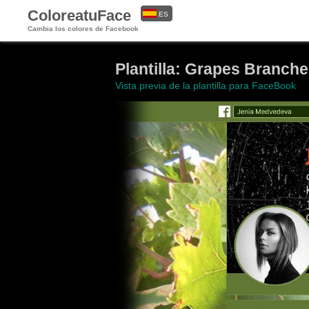
ColoreatuFace
ES
Cambia los colores de Facebook
EN
Plantilla: Grapes Branche
Vista previa de la plantilla para FaceBook