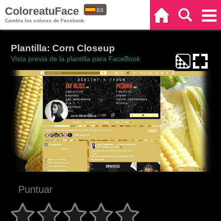
ColoreatuFace
ES
Inicio
Buscar
Categorías
Cambia los colores de Facebook
EN
Plantilla: Corn Closeup
Vista previa de la plantilla para FaceBook
Puntuar