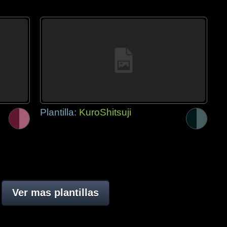
Plantilla:
KuroShitsuji
Ver mas plantillas