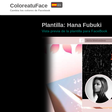
ColoreatuFace
ES
Cambia los colores de Facebook
EN
Plantilla: Hana Fubuki
Vista previa de la plantilla para FaceBook