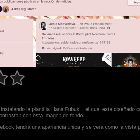
instalando la plantilla Hana Fubuki , el cual esta diseñad
 contrastan con esta imagen de fondo.
facebook tendrá una apariencia única y se verá como la vista 