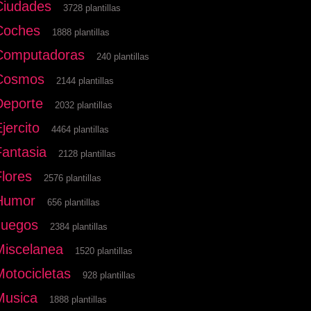
Ciudades
3728 plantillas
Coches
1888 plantillas
Computadoras
240 plantillas
Cosmos
2144 plantillas
Deporte
2032 plantillas
jercito
4464 plantillas
Fantasia
2128 plantillas
Flores
2576 plantillas
Humor
656 plantillas
Juegos
2384 plantillas
Miscelanea
1520 plantillas
Motocicletas
928 plantillas
Musica
1888 plantillas