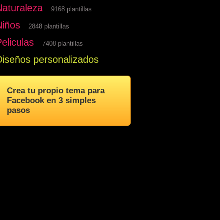
Naturaleza
9168 plantillas
Niños
2848 plantillas
eliculas
7408 plantillas
Diseños personalizados
Crea tu propio tema para
Facebook en 3 simples
pasos