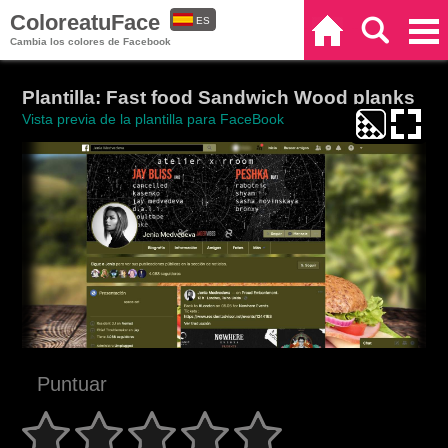
ColoreatuFace
ES
Inicio
Buscar
Categorías
Cambia los colores de Facebook
EN
Plantilla: Fast food Sandwich Wood planks
Vista previa de la plantilla para FaceBook
Puntuar