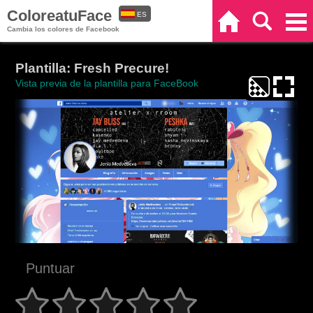
ColoreatuFace
ES
Inicio
Buscar
Categorías
Cambia los colores de Facebook
EN
Plantilla: Fresh Precure!
Vista previa de la plantilla para FaceBook
Puntuar