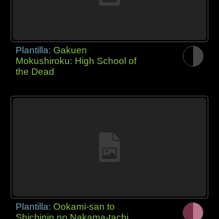
Plantilla:
Gakuen
Mokushiroku: High School of
the Dead
Plantilla:
Ookami-san to
Shichinin no Nakama-tachi