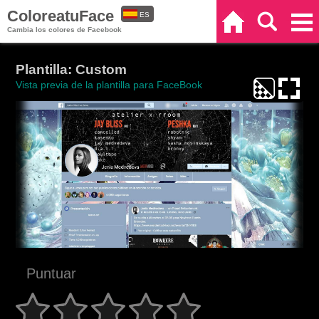
ColoreatuFace
ES
Inicio
Buscar
Categorías
Cambia los colores de Facebook
EN
Plantilla: Custom
Vista previa de la plantilla para FaceBook
Puntuar