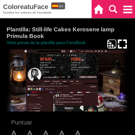
ColoreatuFace
ES
Inicio
Buscar
Categorías
Cambia los colores de Facebook
EN
Plantilla: Still-life Cakes Kerosene lamp
Primula Book
Vista previa de la plantilla para FaceBook
Puntuar