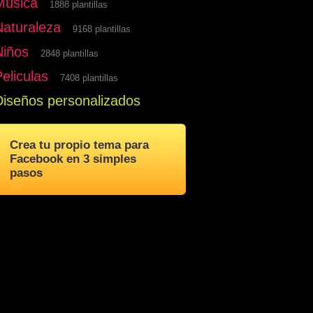
Musica
1888 plantillas
Naturaleza
9168 plantillas
Niños
2848 plantillas
eliculas
7408 plantillas
Diseños personalizados
Crea tu propio tema para
Facebook en 3 simples
pasos