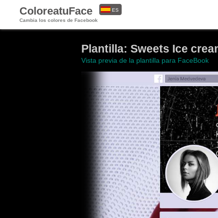
ColoreatuFace
ES
Cambia los colores de Facebook
EN
Plantilla: Sweets Ice cre
Vista previa de la plantilla para FaceBook