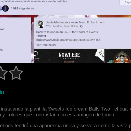
do,
instalando la plantilla Sweets Ice cream Balls Two , el cua
a y colores que contrastan con esta imagen de fondo.
facebook tendrá una apariencia única y se verá como la vista 