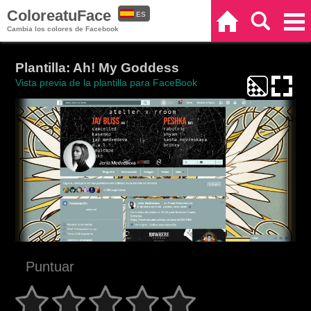
ColoreatuFace
ES
Inicio
Buscar
Categorías
Cambia los colores de Facebook
EN
Plantilla: Ah! My Goddess
Vista previa de la plantilla para FaceBook
Puntuar