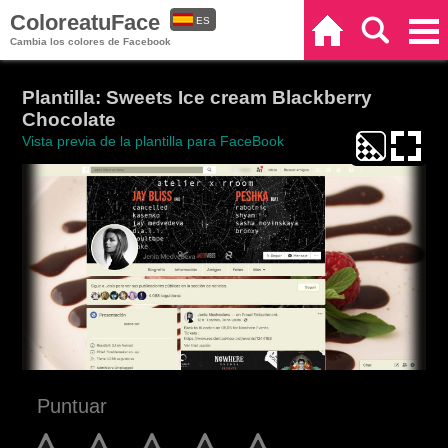
ColoreatuFace
ES
Inicio
Buscar
Categorías
Cambia los colores de Facebook
EN
Plantilla: Sweets Ice cream Blackberry
Chocolate
Vista previa de la plantilla para FaceBook
Puntuar