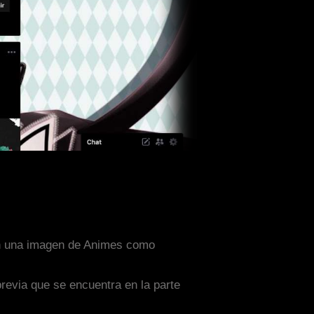
con una imagen de Animes como
previa que se encuentra en la parte