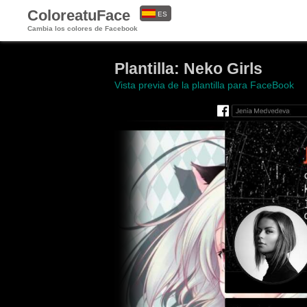
ColoreatuFace
ES
Cambia los colores de Facebook
EN
Plantilla: Neko Girls
Vista previa de la plantilla para FaceBook