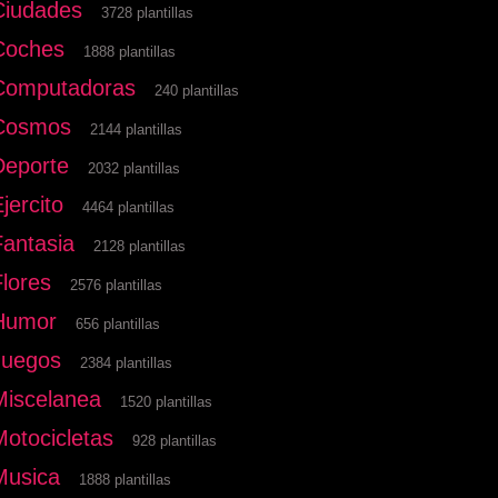
Ciudades
3728 plantillas
Coches
1888 plantillas
Computadoras
240 plantillas
Cosmos
2144 plantillas
Deporte
2032 plantillas
jercito
4464 plantillas
Fantasia
2128 plantillas
Flores
2576 plantillas
Humor
656 plantillas
Juegos
2384 plantillas
Miscelanea
1520 plantillas
Motocicletas
928 plantillas
Musica
1888 plantillas