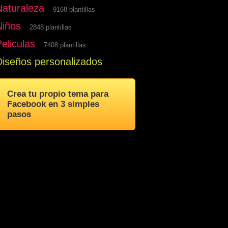
Naturaleza
9168 plantillas
Niños
2848 plantillas
eliculas
7408 plantillas
Diseños personalizados
Crea tu propio tema para
Facebook en 3 simples
pasos