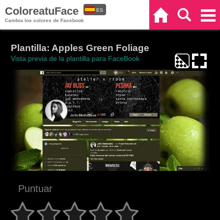
ColoreatuFace
ES
Inicio
Buscar
Categorías
Cambia los colores de Facebook
EN
Plantilla: Apples Green Foliage
Vista previa de la plantilla para FaceBook
Puntuar