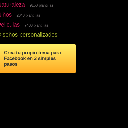
Naturaleza
9168 plantillas
Niños
2848 plantillas
eliculas
7408 plantillas
Diseños personalizados
Crea tu propio tema para
Facebook en 3 simples
pasos