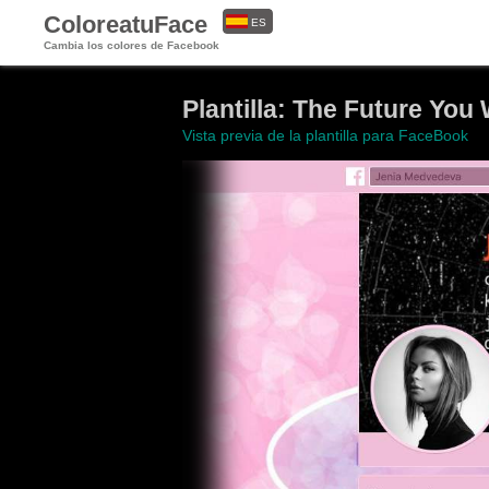
ColoreatuFace
ES
Cambia los colores de Facebook
EN
Plantilla: The Future You
Vista previa de la plantilla para FaceBook