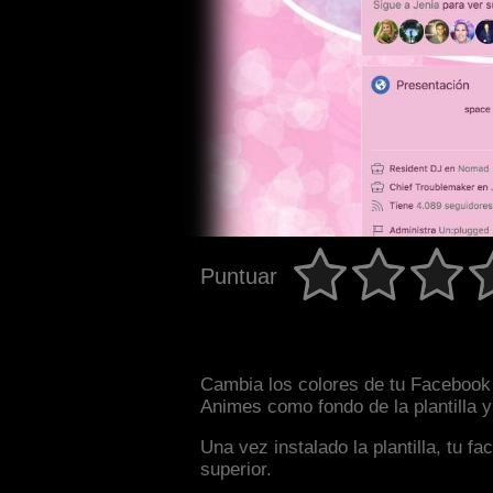
Puntuar
Cambia los colores de tu Facebook 
Animes como fondo de la plantilla 
Una vez instalado la plantilla, tu 
superior.