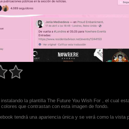
instalando la plantilla The Future You Wish For , el cual e
y colores que contrastan con esta imagen de fondo.
facebook tendrá una apariencia única y se verá como la vista 