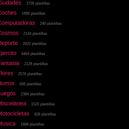
Ciudades
3728 plantillas
Coches
1888 plantillas
Computadoras
240 plantillas
Cosmos
2144 plantillas
Deporte
2032 plantillas
jercito
4464 plantillas
Fantasia
2128 plantillas
Flores
2576 plantillas
Humor
656 plantillas
Juegos
2384 plantillas
Miscelanea
1520 plantillas
Motocicletas
928 plantillas
Musica
1888 plantillas