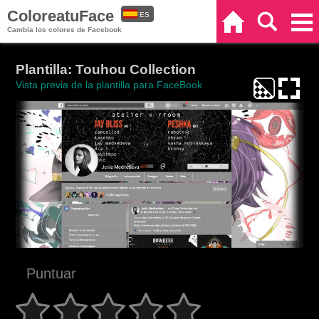
ColoreatuFace
ES
Inicio
Buscar
Categorías
Cambia los colores de Facebook
EN
Plantilla: Touhou Collection
Vista previa de la plantilla para FaceBook
Puntuar