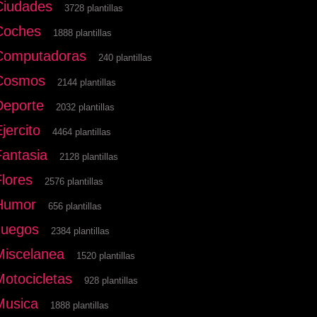
Ciudades
3728 plantillas
Coches
1888 plantillas
Computadoras
240 plantillas
Cosmos
2144 plantillas
Deporte
2032 plantillas
jercito
4464 plantillas
Fantasia
2128 plantillas
Flores
2576 plantillas
Humor
656 plantillas
Juegos
2384 plantillas
Miscelanea
1520 plantillas
Motocicletas
928 plantillas
Musica
1888 plantillas