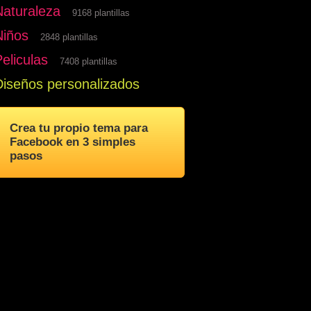
Naturaleza
9168 plantillas
Niños
2848 plantillas
eliculas
7408 plantillas
Diseños personalizados
Crea tu propio tema para
Facebook en 3 simples
pasos