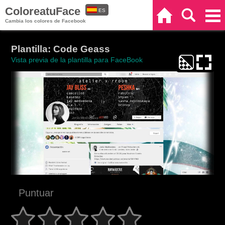
ColoreatuFace
ES
Inicio
Buscar
Categorías
Cambia los colores de Facebook
EN
Plantilla: Code Geass
Vista previa de la plantilla para FaceBook
Puntuar